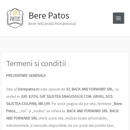
Skip
to
Bere Patos
content
Bere Artizanală Românească
Termeni si conditii
PREZENTARE GENERALA
Site-ul
berepatos.ro
este operat de
SC BACK AND FORWARD SRL
, cu
sediul in
JUD. ILFOV, SAT SILISTEA SNAGOVULUI COM. GRUIU, SOS.
SILISTEA-CIOLPANI, NR.199
. Pe orice pagina de pe site, termenii „
Bere
Patos
„, „noi” și „nostru” se refera la
BACK AND FORWARD SRL
.
BACK
AND FORWARD SRL
oferă acest site, inclusiv toate informatiile,
instrumentele și serviciile disponibile de pe acest site pentru tine,