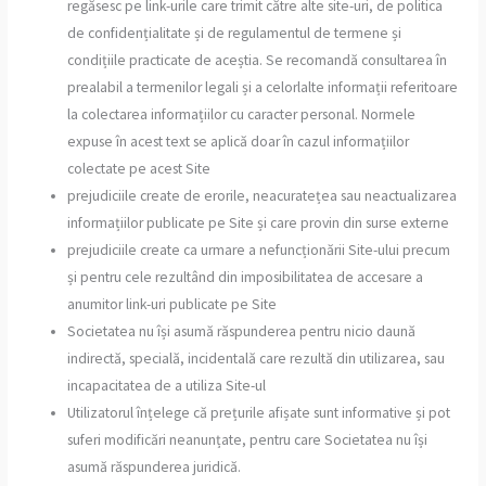
regăsesc pe link-urile care trimit către alte site-uri, de politica
de confidențialitate și de regulamentul de termene și
condițiile practicate de aceștia. Se recomandă consultarea în
prealabil a termenilor legali și a celorlalte informații referitoare
la colectarea informațiilor cu caracter personal. Normele
expuse în acest text se aplică doar în cazul informațiilor
colectate pe acest Site
prejudiciile create de erorile, neacuratețea sau neactualizarea
informațiilor publicate pe Site și care provin din surse externe
prejudiciile create ca urmare a nefuncționării Site-ului precum
și pentru cele rezultând din imposibilitatea de accesare a
anumitor link-uri publicate pe Site
Societatea nu își asumă răspunderea pentru nicio daună
indirectă, specială, incidentală care rezultă din utilizarea, sau
incapacitatea de a utiliza Site-ul
Utilizatorul înțelege că prețurile afișate sunt informative și pot
suferi modificări neanunțate, pentru care Societatea nu își
asumă răspunderea juridică.