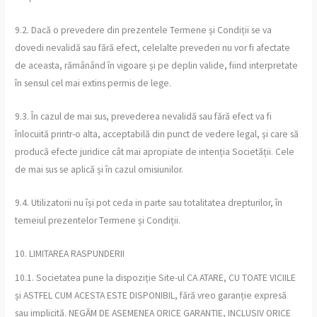
9.2. Dacă o prevedere din prezentele Termene și Condiții se va
dovedi nevalidă sau fără efect, celelalte prevederi nu vor fi afectate
de aceasta, rămânând în vigoare și pe deplin valide, fiind interpretate
în sensul cel mai extins permis de lege.
9.3. În cazul de mai sus, prevederea nevalidă sau fără efect va fi
înlocuită printr-o alta, acceptabilă din punct de vedere legal, și care să
producă efecte juridice cât mai apropiate de intenția Societății. Cele
de mai sus se aplică și în cazul omisiunilor.
9.4. Utilizatorii nu își pot ceda in parte sau totalitatea drepturilor, în
temeiul prezentelor Termene și Condiții.
10. LIMITAREA RASPUNDERII
10.1. Societatea pune la dispoziție Site-ul CA ATARE, CU TOATE VICIILE
și ASTFEL CUM ACESTA ESTE DISPONIBIL, fără vreo garanție expresă
sau implicită. NEGĂM DE ASEMENEA ORICE GARANȚIE, INCLUSIV ORICE