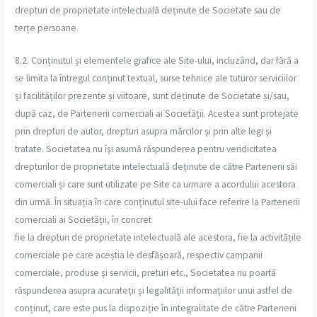
drepturi de proprietate intelectuală deținute de Societate sau de
terțe persoane.
8.2. Conținutul și elementele grafice ale Site-ului, incluzând, dar fără a
se limita la întregul conținut textual, surse tehnice ale tuturor serviciilor
și facilităților prezente și viitoare, sunt deținute de Societate și/sau,
după caz, de Partenerii comerciali ai Societății. Acestea sunt protejate
prin drepturi de autor, drepturi asupra mărcilor și prin alte legi și
tratate. Societatea nu își asumă răspunderea pentru veridicitatea
drepturilor de proprietate intelectuală deținute de către Partenerii săi
comerciali și care sunt utilizate pe Site ca urmare a acordului acestora
din urmă. În situația în care conținutul site-ului face referire la Partenerii
comerciali ai Societății, în concret
fie la drepturi de proprietate intelectuală ale acestora, fie la activitățile
comerciale pe care aceștia le desfășoară, respectiv campanii
comerciale, produse și servicii, preturi etc., Societatea nu poartă
răspunderea asupra acurateții și legalității informațiilor unui astfel de
conținut, care este pus la dispoziție în integralitate de către Partenerii