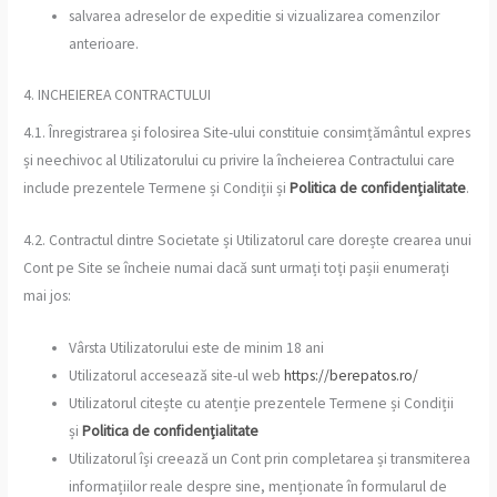
salvarea adreselor de expeditie si vizualizarea comenzilor
anterioare.
4. INCHEIEREA CONTRACTULUI
4.1. Înregistrarea și folosirea Site-ului constituie consimțământul expres
și neechivoc al Utilizatorului cu privire la încheierea Contractului care
include prezentele Termene și Condiții și
Politica de confidențialitate
.
4.2. Contractul dintre Societate și Utilizatorul care dorește crearea unui
Cont pe Site se încheie numai dacă sunt urmați toți pașii enumerați
mai jos:
Vârsta Utilizatorului este de minim 18 ani
Utilizatorul accesează site-ul web
https://berepatos.ro/
Utilizatorul citește cu atenție prezentele Termene și Condiții
și
Politica de confidențialitate
Utilizatorul își creează un Cont prin completarea și transmiterea
informațiilor reale despre sine, menționate în formularul de