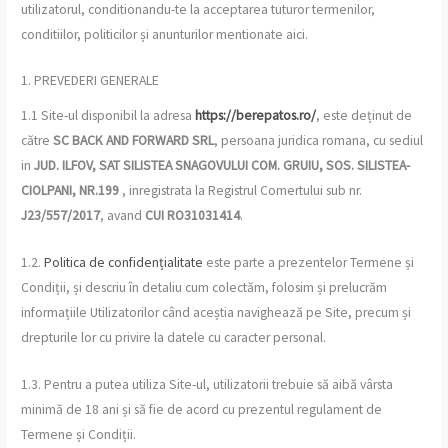
utilizatorul, conditionandu-te la acceptarea tuturor termenilor,
conditiilor, politicilor și anunturilor mentionate aici.
1. PREVEDERI GENERALE
1.1 Site-ul disponibil la adresa
https://berepatos.ro/
, este deținut de
către
SC BACK AND FORWARD SRL
, persoana juridica romana, cu sediul
in
JUD. ILFOV, SAT SILISTEA SNAGOVULUI COM. GRUIU, SOS. SILISTEA-
CIOLPANI, NR.199
, inregistrata la Registrul Comertului sub nr.
J23/557/2017
, avand
CUI RO31031414
.
1.2.
Politica de confidențialitate
este parte a prezentelor Termene și
Condiții, și descriu în detaliu cum colectăm, folosim și prelucrăm
informațiile Utilizatorilor când aceștia navighează pe Site, precum și
drepturile lor cu privire la datele cu caracter personal.
1.3. Pentru a putea utiliza Site-ul, utilizatorii trebuie să aibă vârsta
minimă de 18 ani și să fie de acord cu prezentul regulament de
Termene și Condiții.