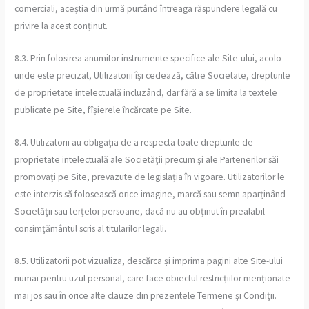
comerciali, aceștia din urmă purtând întreaga răspundere legală cu
privire la acest conținut.
8.3. Prin folosirea anumitor instrumente specifice ale Site-ului, acolo
unde este precizat, Utilizatorii își cedează, către Societate, drepturile
de proprietate intelectuală incluzând, dar fără a se limita la textele
publicate pe Site, fîșierele încărcate pe Site.
8.4. Utilizatorii au obligația de a respecta toate drepturile de
proprietate intelectuală ale Societății precum și ale Partenerilor săi
promovați pe Site, prevazute de legislația în vigoare. Utilizatorilor le
este interzis să folosească orice imagine, marcă sau semn aparținând
Societății sau terțelor persoane, dacă nu au obținut în prealabil
consimțământul scris al titularilor legali.
8.5. Utilizatorii pot vizualiza, descărca și imprima pagini alte Site-ului
numai pentru uzul personal, care face obiectul restricțiilor menționate
mai jos sau în orice alte clauze din prezentele Termene și Condiții.