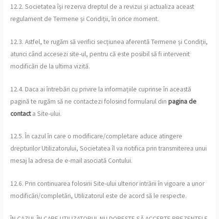
12.2. Societatea își rezerva dreptul de a revizui și actualiza aceast
regulament de Termene și Condiții, în orice moment.
12.3. Astfel, te rugăm să verifici secțiunea aferentă Termene și Condiții,
atunci când accesezi site-ul, pentru că este posibil să fi intervenit
modificări de la ultima vizită.
12.4. Daca ai întrebări cu privire la informațiile cuprinse în această
pagină te rugăm să ne contactezi folosind formularul din
pagina de
contact
a Site-ului.
12.5. În cazul în care o modificare/completare aduce atingere
drepturilor Utilizatorului, Societatea îl va notifica prin transmiterea unui
mesaj la adresa de e-mail asociată Contului.
12.6. Prin continuarea folosirii Site-ului ulterior intrării în vigoare a unor
modificări/completări, Utilizatorul este de acord să le respecte.
ÎN CAZUL ÎN CARE UTILIZATORUL NU DOREȘTE SĂ ACCEPTE PREZENTELE