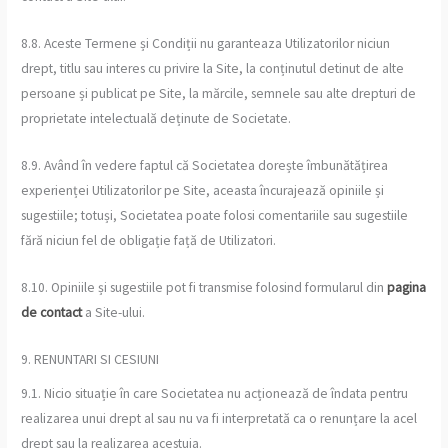
8.8. Aceste Termene și Condiții nu garanteaza Utilizatorilor niciun
drept, titlu sau interes cu privire la Site, la conținutul detinut de alte
persoane și publicat pe Site, la mărcile, semnele sau alte drepturi de
proprietate intelectuală deținute de Societate.
8.9. Având în vedere faptul că Societatea dorește îmbunătățirea
experienței Utilizatorilor pe Site, aceasta încurajează opiniile și
sugestiile; totuși, Societatea poate folosi comentariile sau sugestiile
fără niciun fel de obligație față de Utilizatori.
8.10. Opiniile și sugestiile pot fi transmise folosind formularul din
pagina
de contact
a Site-ului.
9. RENUNTARI SI CESIUNI
9.1. Nicio situație în care Societatea nu acționează de îndata pentru
realizarea unui drept al sau nu va fi interpretată ca o renunțare la acel
drept sau la realizarea acestuia.