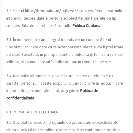
7.2. Site-ul
https://berepatos.ro/
utilizează cookies. Pentru mai multe
informații despre datele personale colectate prin fîșierele de tip
cookies Utilizatorul trebuie să consulte
Politica Cookies
.
7.3. În momentul în care alegi să îți realizezi un cont pe Site-ul
Societatii, anumite date cu caracter personal ale tale vor fi prelucrate
de către Societate, în principal pentru a putea să îți furnizăm serviciul
solicitat, și anume accesul în aplicație, sau în contul tău pe site.
7.4. Mai multe informații cu privire la prelucrarea datelor tale cu
caracter personal în aceste scopuri, inclusiv cu privire la modul în care
îți poți retrage consimțământul, poți găsi în
Politica de
confidențialitate
.
8. PROPRIETATE INTELECTUALA
8.1. Societatea respectă drepturile de proprietate intelectuală ale
altora și solicită Utilizatorilor ca și aceștia să se conformeze oricăror