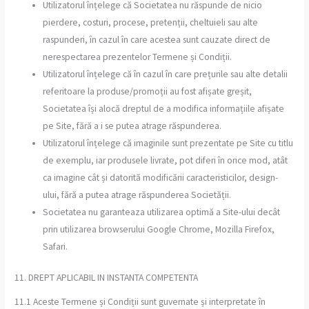
Utilizatorul înțelege că Societatea nu răspunde de nicio
pierdere, costuri, procese, pretenții, cheltuieli sau alte
raspunderi, în cazul în care acestea sunt cauzate direct de
nerespectarea prezentelor Termene și Condiții.
Utilizatorul înțelege că în cazul în care prețurile sau alte detalii
referitoare la produse/promoții au fost afișate greșit,
Societatea își alocă dreptul de a modifica informațiile afișate
pe Site, fără a i se putea atrage răspunderea.
Utilizatorul înțelege că imaginile sunt prezentate pe Site cu titlu
de exemplu, iar produsele livrate, pot diferi în orice mod, atât
ca imagine cât și datorită modificării caracteristicilor, design-
ului, fără a putea atrage răspunderea Societății.
Societatea nu garanteaza utilizarea optimă a Site-ului decât
prin utilizarea browserului Google Chrome, Mozilla Firefox,
Safari.
11. DREPT APLICABIL IN INSTANTA COMPETENTA
11.1 Aceste Termene și Condiții sunt guvernate și interpretate în