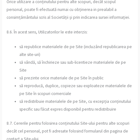
Orice utilizare a conținutului pentru alte scopuri, decât scopul
personal, poate fi efectuată numai cu obținerea in prealabil a
consimțământului scris al Societății și prin indicarea sursei informației.
8.6. În acest sens, Utilizatorilor le este interzis:
să republice materialele de pe Site (incluzând republicarea pe
alte site-uri)
să vândă, să închirieze sau sub-licentieze materialele de pe
Site
să prezinte orice materiale de pe Site în public
să reproducă, duplice, copieze sau exploateze materialele de
pe Site în scopuri comerciale
să redistribuie materialele de pe Site, cu excepția conținutului
specific sau făcut expres disponibil pentru redistribuire
8.7. Cererile pentru folosirea conținutului Site-ului pentru alte scopuri
decât cel personal, pot fi adresate folosind formularul din pagina de
contact a Site-ului.