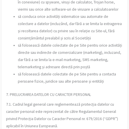
în conexiune) cu spyware, viruși de calculator, Trojan horse,
viermi sau orice alte software-uri de virusare a calculatoarelor
să conduca orice activități sistematice sau automate de
colectare a datelor (incluzând, dar fără a se limita la extragerea
și recoltarea datelor) cu privire sau în relație cu Site-ul, fără
consimțământul prealabil și scris al Societății
să folosească datele colectate de pe Site pentru orice activități
directe sau indirecte de comercializare (marketing), incluzand,
dar fără a se limita la e-mail marketing, SMS marketing,
telemarketing și adresare directă prin poștă
să folosească datele colectate de pe Site pentru a contacta
persoane fizice, juridice sau alte persoane și entități
7. PRELUCRAREA DATELOR CU CARACTER PERSONAL
7.1. Cadrul legal general care reglementează protecția datelor cu
caracter personal este reprezentat de către Regulamentul General
privind Protecția Datelor cu Caracter Personal nr. 679/2016 (“GDPR”)
aplicabil în Uniunea Europeană.