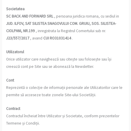
Societatea
SC
BACK AND FORWARD SRL
, persoana juridica romana, cu sediul in
JUD. ILFOV, SAT SILISTEA SNAGOVULUI COM. GRUIU, SOS. SILISTEA-
CIOLPANI, NR.199
, inregistrata la Registrul Comertului sub nr.
J23/557/2017
, avand
CUI RO31031414
.
Utilizatorul
Orice utilizator care navighează sau citește sau folosește sau își
creează cont pe Site sau se abonează la Newsletter.
Cont
Reprezintă o colecție de informații personale ale Utilizatorilor care le
permite să acceseze toate zonele Site-ului Societății.
Contract
Contractul încheiat între Utilizator și Societate, conform prezentelor
Termene și Condiții.