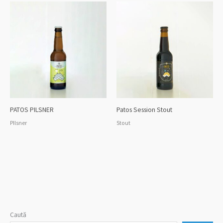
PATOS PILSNER
Patos Session Stout
PIlsner
Stout
1
1
1
1
1
1
Caută