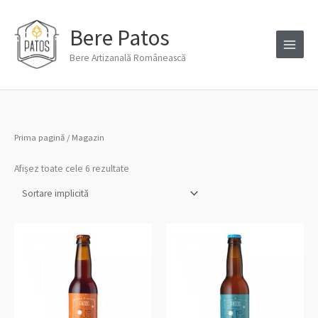
Skip
to
Bere Patos
content
Bere Artizanală Românească
Prima pagină
/ Magazin
Afișez toate cele 6 rezultate