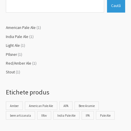
p
p
p
p
p
p
Caută
r
r
r
r
r
r
o
o
o
o
o
o
d
d
d
d
d
d
American Pale Ale
1
u
u
u
u
u
u
India Pale Ale
1
s
s
s
s
s
s
Light Ale
1
PIlsner
1
Red/Amber Ale
1
Stout
1
Etichete produs
Amber
American Pale Ale
APA
Bere Aramie
bere artizanala
Ilfov
India Pale Ale
IPA
Pale Ale