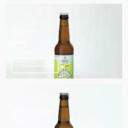
PATOS PILSNER
5% ABV
Detalii pilsner
PATOS LIGHT BLONDE ALE
2.7% ABV