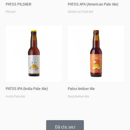
PATOS PILSNER
PATOS APA (American Pale Ale)
PIlsner
American Pale Ale
PATOS IPA (India Pale Ale)
Patos Amber Ale
India Pale Ale
Red/Amber Ale
Dă clic aici