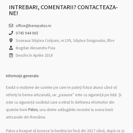
o
r
r
INTREBARI, COMENTARII? CONTACTEAZA-
k
a
-
m
NE!
f
office@berepatos.ro
0745 944 065
Soseaua Siliştea Ciolpani, nr.199, Siliştea Snagovului, Ilfov
Bogdan Alexandru Puia
Deschis în Aprilie 2018
Informații generale:
Există o mulțime de cuvinte pe care le puteți folosi atunci când vă
referiți la berea artizanală, iar „pasiune” este cu siguranță pe listă. Și
este cu siguranță cuvântul care a intrat în definirea eforturilor din
spatele berii
Patos
, una dintre adăugările recente la scena berii
artizanale din România.
Patos a început să lucreze la berăria lor încă din 2017 când, după ce și-