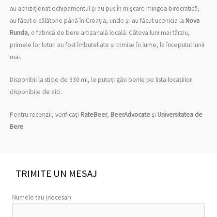
au achiziționat echipamentul și au pus în mișcare mingea birocratică,
au făcut o călătorie până în Croația, unde și-au făcut ucenicia la
Nova
Runda
, o fabrică de bere artizanală locală. Câteva luni mai târziu,
primele lor loturi au fost îmbuteliate și trimise în lume, la începutul lunii
mai.
Disponibil la sticle de 330 ml, le puteți găsi berile pe lista locațiilor
disponibile de aici.
Pentru recenzii, verificați
RateBeer
,
BeerAdvocate
și
Universitatea de
Bere
.
TRIMITE UN MESAJ
Numele tau (necesar)