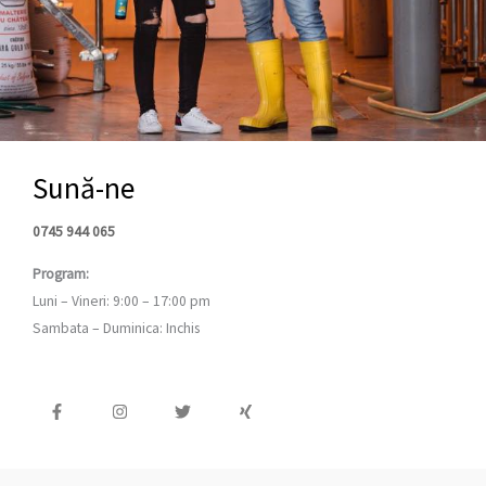
Sună-ne
0745 944 065
Program:
Luni – Vineri: 9:00 – 17:00 pm
Sambata – Duminica: Inchis
F
I
T
X
a
n
w
i
c
s
i
n
e
t
t
g
b
a
t
o
g
e